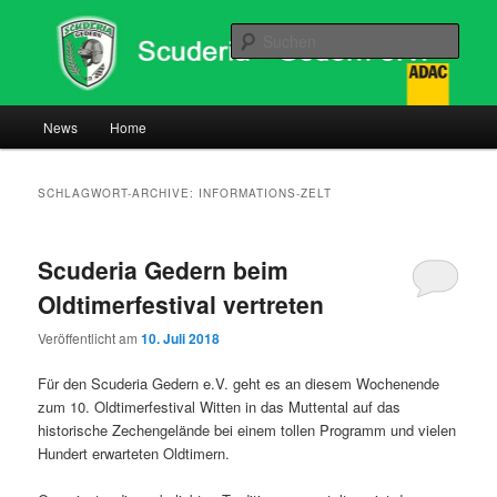
Such
News Scuderia Gedern
Hauptmenü
News
Home
Zum
Zum
Inhalt
sekundären
SCHLAGWORT-ARCHIVE:
INFORMATIONS-ZELT
wechseln
Inhalt
Scuderia Gedern beim
wechseln
Oldtimerfestival vertreten
Veröffentlicht am
10. Juli 2018
Für den Scuderia Gedern e.V. geht es an diesem Wochenende
zum 10. Oldtimerfestival Witten in das Muttental auf das
historische Zechengelände bei einem tollen Programm und vielen
Hundert erwarteten Oldtimern.