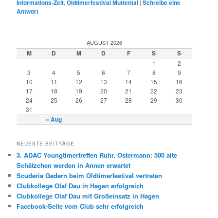
Informations-Zelt
,
Oldtimerfestival Muttental
|
Schreibe eine
Antwort
AUGUST 2026
M
D
M
D
F
S
S
1
2
3
4
5
6
7
8
9
10
11
12
13
14
15
16
17
18
19
20
21
22
23
24
25
26
27
28
29
30
31
« Aug
NEUESTE BEITRÄGE
3. ADAC Youngtimertreffen Ruhr, Ostermann: 500 alte
Schätzchen werden in Annen erwartet
Scuderia Gedern beim Oldtimerfestival vertreten
Clubkollege Olaf Dau in Hagen erfolgreich
Clubkollege Olaf Dau mit Großeinsatz in Hagen
Facebook-Seite vom Club sehr erfolgreich